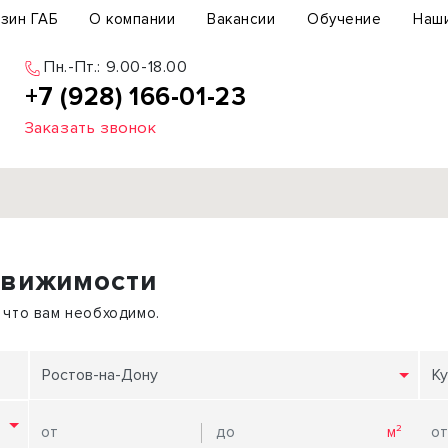
зин ГАБ
О компании
Вакансии
Обучение
Наш
Пн.-Пт.: 9.00-18.00
+7 (928) 166-01-23
Заказать звонок
Продажа
движимости
ьный участок
Офис
ьное здание
Торговое помещение
 что вам необходимо.
бщепит
Свободного назначения
с-центр
Склад
Ростов-на-Дону
Ку
вый центр
Бизнес