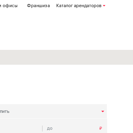
и офисы
Франшиза
Каталог арендаторов
База объектов
коммерческой
недвижимости
по всей России
пить
Подробнее