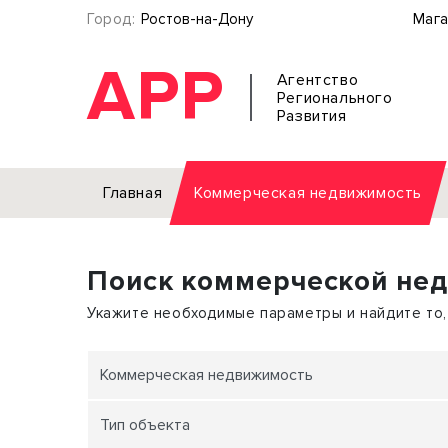
Город:
Ростов-на-Дону
Мага
АРР
Агентство
Регионального
Развития
Главная
Коммерческая недвижимость
Аренда
Поиск коммерческой не
Офис
Земел
Торговое помещение
Отдел
Укажите необходимые параметры и найдите то,
Свободного назначения
Под о
Склад
Бизне
Коммерческая недвижимость
Производство
Торго
Тип объекта