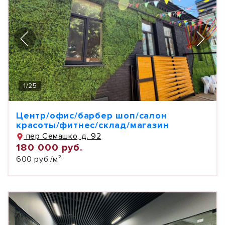
1
/
25
Центр/офис/барбер шоп/салон
красоты/фитнес/склад/магазин
пер Семашко, д. 92
180 000 руб.
600 руб./м²