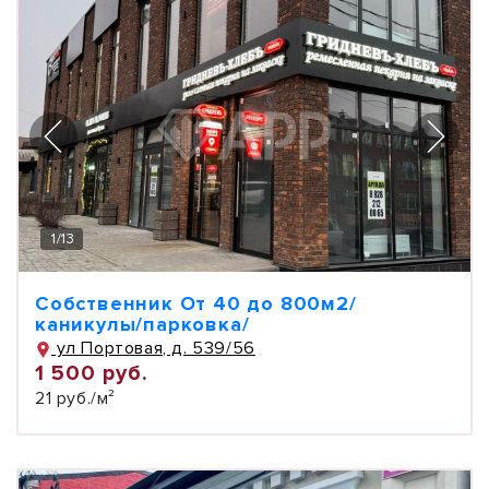
1
/
13
Собственник От 40 до 800м2/
каникулы/парковка/
ул Портовая, д. 539/56
1 500 руб.
21 руб./м²