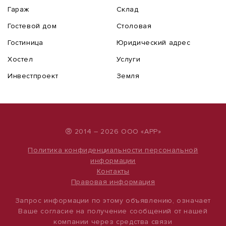
Гараж
Склад
Гостевой дом
Столовая
Гостиница
Юридический адрес
Хостел
Услуги
Инвестпроект
Земля
®
2014 – 2026 ООО «АРР»
Политика конфиденциальности персональной
информации
Контакты
Правовая информация
Запрос информации по этому объявлению, означает
Ваше согласие на получение сообщений от нашей
компании через средства связи