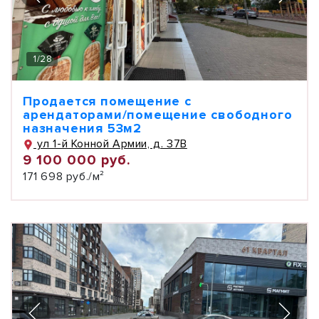
1
/
28
Продается помещение с
арендаторами/помещение свободного
назначения 53м2
ул 1-й Конной Армии, д. 37В
9 100 000 руб.
171 698 руб./м²