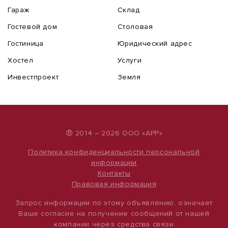
Гараж
Склад
Гостевой дом
Столовая
Гостиница
Юридический адрес
Хостел
Услуги
Инвестпроект
Земля
®
2014 – 2026 ООО «АРР»
Политика конфиденциальности персональной
информации
Контакты
Правовая информация
Запрос информации по этому объявлению, означает
Ваше согласие на получение сообщений от нашей
компании через средства связи