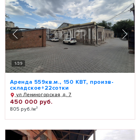
1
/
39
Аренда 559кв.м., 150 КВТ, произв-
складское+22сотки
ул Лениногорская, д. 7
450 000 руб.
805 руб./м²