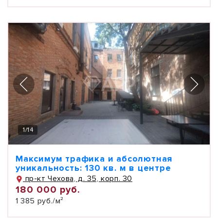
1
/
14
Максимум трафика и абсолютная
уникальность: 130 кв. м в центре
пр-кт Чехова, д. 35, корп. 30
180 000 руб.
1 385 руб./м²