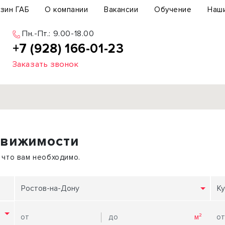
зин ГАБ
О компании
Вакансии
Обучение
Наш
Пн.-Пт.: 9.00-18.00
+7 (928) 166-01-23
Заказать звонок
Продажа
движимости
ьный участок
Офис
ьное здание
Торговое помещение
 что вам необходимо.
бщепит
Свободного назначения
с-центр
Склад
Ростов-на-Дону
Ку
вый центр
Бизнес