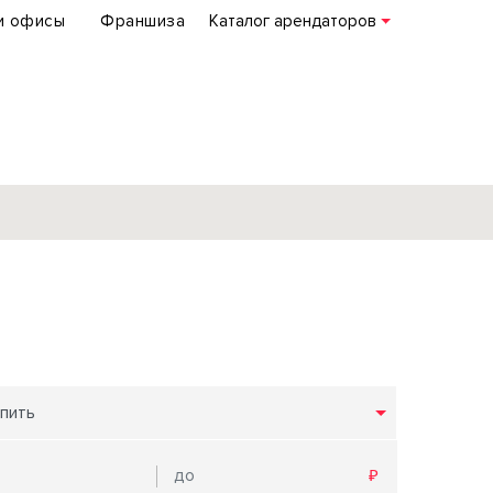
и офисы
Франшиза
Каталог арендаторов
База объектов
коммерческой
недвижимости
по всей России
пить
Подробнее