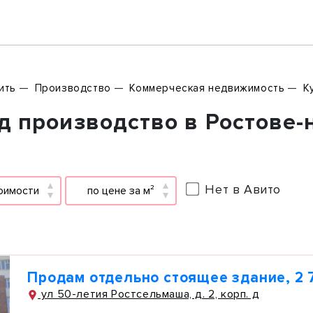
ить
Производство
Коммерческая недвижимость
К
д производство в Ростове-
Нет в Авито
оимости
по цене за м²
Продам отдельно стоящее здание, 2 
ул 50-летия Ростсельмаша, д. 2, корп. д