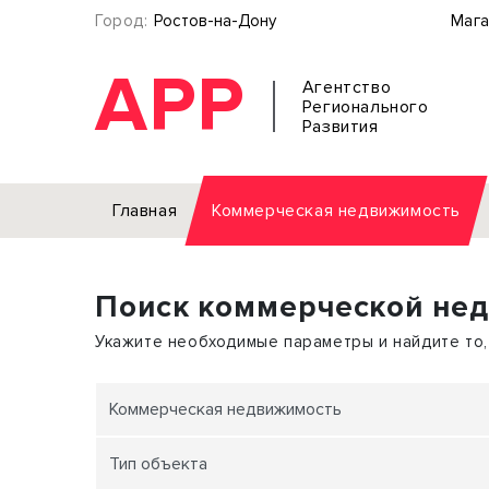
Город:
Ростов-на-Дону
Мага
АРР
Агентство
Регионального
Развития
Главная
Коммерческая недвижимость
Аренда
Поиск коммерческой не
Офис
Земел
Торговое помещение
Отдел
Укажите необходимые параметры и найдите то,
Свободного назначения
Под о
Склад
Бизне
Коммерческая недвижимость
Производство
Торго
Тип объекта