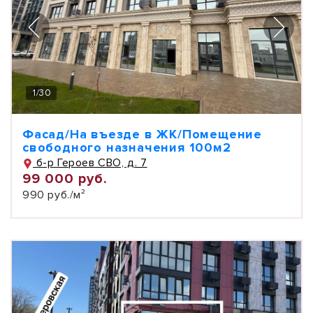
1
/
30
Фасад/На въезде в ЖК/Помещение
свободного назначения 100м2
б-р Героев СВО, д. 7
99 000 руб.
990 руб./м²