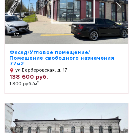
1
/
7
Фасад/Угловое помещение/
Помещение свободного назначения
77м2
ул Берберовская, д. 17
138 600 руб.
1 800 руб./м²