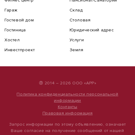
Фитнес центр
Пансионат/Санаторий
Гараж
Склад
Гостевой дом
Столовая
Гостиница
Юридический адрес
Хостел
Услуги
Инвестпроект
Земля
®
2014 – 2026 ООО «АРР»
Политика конфиденциальности персональной
информации
Контакты
Правовая информация
Запрос информации по этому объявлению, означает
Ваше согласие на получение сообщений от нашей