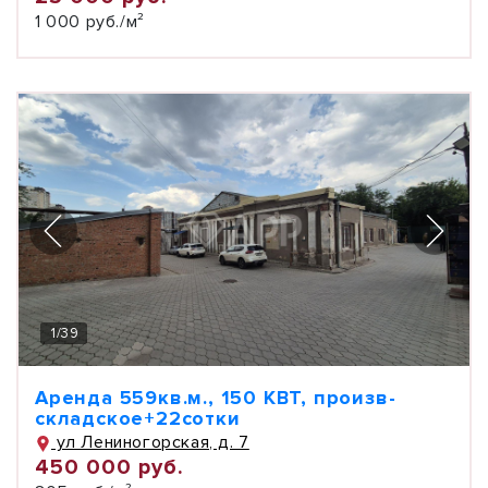
1 000 руб./м²
1
/
39
Аренда 559кв.м., 150 КВТ, произв-
складское+22сотки
ул Лениногорская, д. 7
450 000 руб.