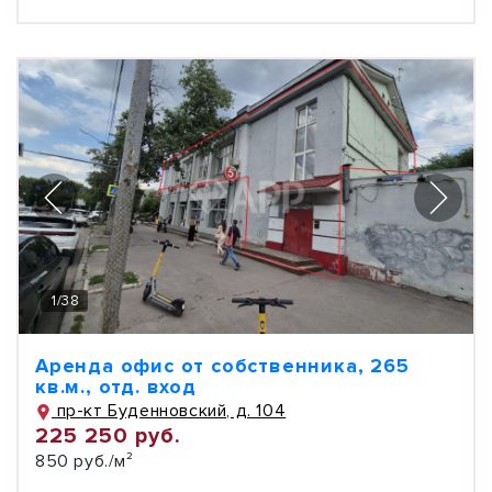
1
/
38
Аренда офис от собственника, 265
кв.м., отд. вход
пр-кт Буденновский, д. 104
225 250 руб.
850 руб./м²