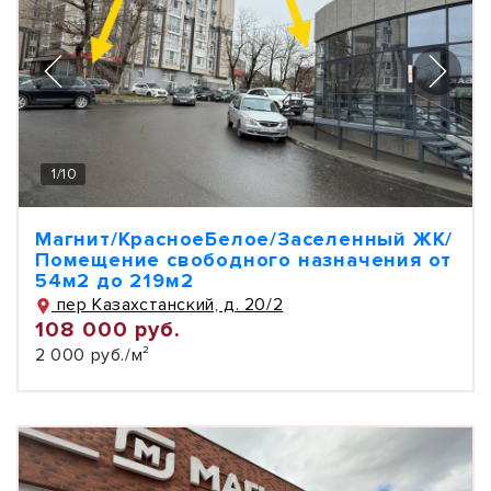
1
/
10
Магнит/КрасноеБелое/Заселенный ЖК/
Помещение свободного назначения от
54м2 до 219м2
пер Казахстанский, д. 20/2
108 000 руб.
2 000 руб./м²