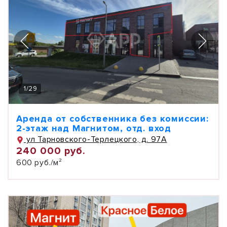
1
/
29
Аренда от собственника без комиссии:
2-этаж над Магнитом, отд. вход
ул Тарновского-Терлецкого, д. 97А
240 000 руб.
600 руб./м²