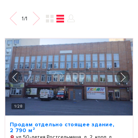
1/1
1
/
28
Продам отдельно стоящее здание,
2 790 м²
ул 50-летия Ростсельмаша, д. 2, корп. д