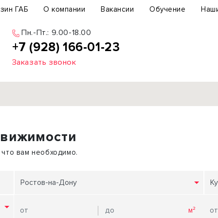
зин ГАБ
О компании
Вакансии
Обучение
Наш
Пн.-Пт.: 9.00-18.00
+7 (928) 166-01-23
Заказать звонок
Продажа
движимости
ьный участок
Офис
ьное здание
Торговое помещение
 что вам необходимо.
бщепит
Свободного назначения
с-центр
Склад
Ростов-на-Дону
Ку
вый центр
Бизнес