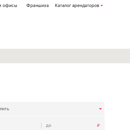
и офисы
Франшиза
Каталог арендаторов
База объектов
коммерческой
недвижимости
по всей России
пить
Подробнее