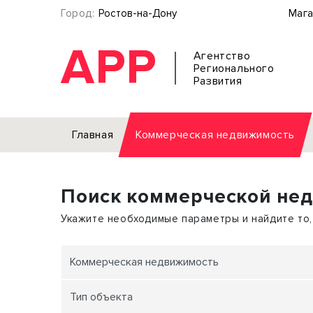
Город:
Ростов-на-Дону
Мага
АРР
Агентство
Регионального
Развития
Главная
Коммерческая недвижимость
Аренда
Поиск коммерческой не
Офис
Земел
Торговое помещение
Отдел
Укажите необходимые параметры и найдите то,
Свободного назначения
Под о
Склад
Бизне
Коммерческая недвижимость
Производство
Торго
Тип объекта