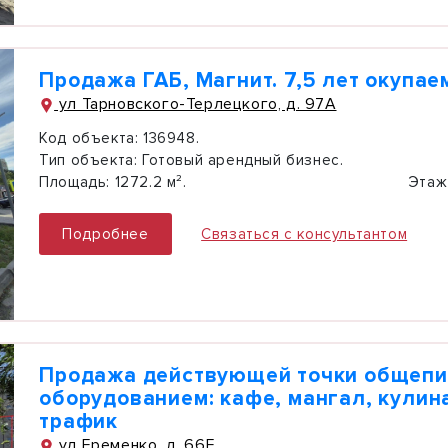
Продажа ГАБ, Магнит. 7,5 лет окупае
ул Тарновского-Терлецкого, д. 97А
Код объекта:
136948.
Тип объекта:
Готовый арендный бизнес.
Площадь:
1272.2 м².
Этаж
Подробнее
Связаться с консультантом
Продажа действующей точки общепи
оборудованием: кафе, мангал, кулин
трафик
ул Еременко, д. 66Е