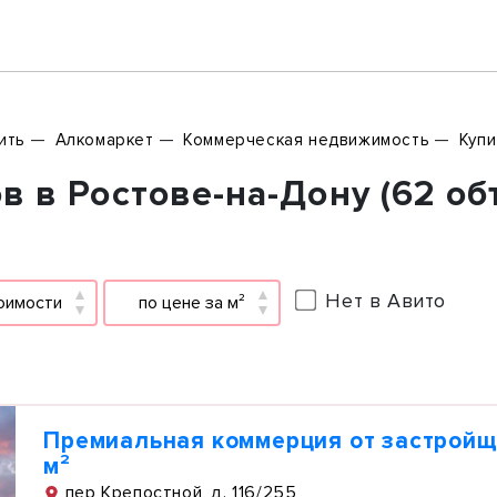
ить
Алкомаркет
Коммерческая недвижимость
Купи
 в Ростове-на-Дону (62 об
Нет в Авито
оимости
по цене за м²
Премиальная коммерция от застройщ
м²
пер Крепостной, д. 116/255