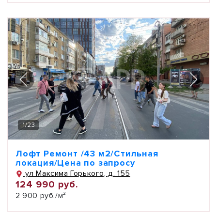
1
/
23
Лофт Ремонт /43 м2/Стильная
локация/Цена по запросу
ул Максима Горького, д. 155
124 990 руб.
2 900 руб./м²