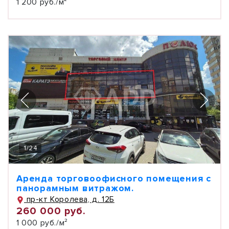
1 200 руб./м²
1
/
24
Аренда торговоофисного помещения с
панорамным витражом.
пр-кт Королева, д. 12Б
260 000 руб.
1 000 руб./м²