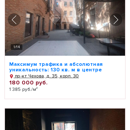
1
/
14
Максимум трафика и абсолютная
уникальность: 130 кв. м в центре
пр-кт Чехова, д. 35, корп. 30
180 000 руб.
1 385 руб./м²