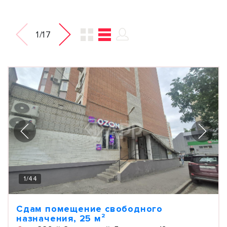
1/17
1
/
44
Сдам помещение свободного
назначения, 25 м²