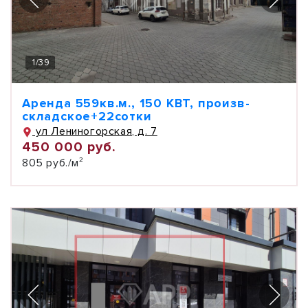
1
/
39
Аренда 559кв.м., 150 КВТ, произв-
складское+22сотки
ул Лениногорская, д. 7
450 000 руб.
805 руб./м²