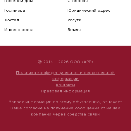
Гостевой дом
Столовая
Гостиница
Юридический адрес
Хостел
Услуги
Инвестпроект
Земля
®
2014 – 2026 ООО «АРР»
Политика конфиденциальности персональной
информации
Контакты
Правовая информация
Запрос информации по этому объявлению, означает
Ваше согласие на получение сообщений от нашей
компании через средства связи