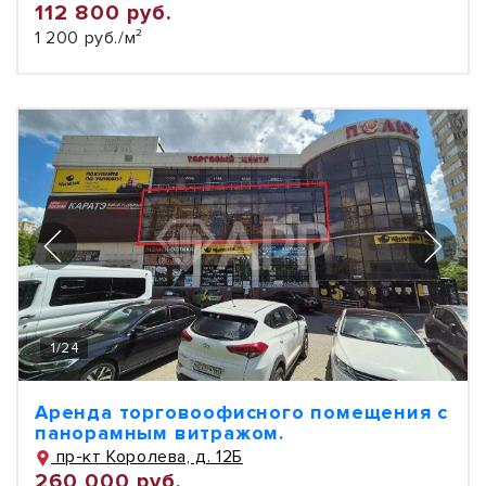
112 800 руб.
1 200 руб./м²
1
/
24
Аренда торговоофисного помещения с
панорамным витражом.
пр-кт Королева, д. 12Б
260 000 руб.