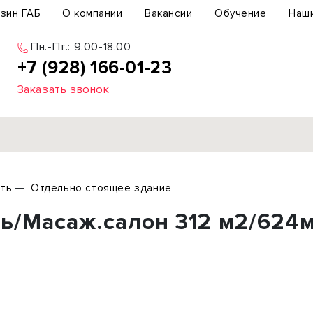
зин ГАБ
О компании
Вакансии
Обучение
Наш
Пн.-Пт.: 9.00-18.00
+7 (928) 166-01-23
Заказать звонок
Продажа
ть
Отдельно стоящее здание
ьный участок
Офис
/Масаж.салон 312 м2/624м
ьное здание
Торговое помещение
бщепит
Свободного назначения
с-центр
Склад
вый центр
Бизнес