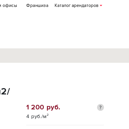
и офисы
Франшиза
Каталог арендаторов
База объектов
коммерческой
2/
недвижимости
по всей России
1 200 руб.
?
Подробнее
4 руб./м²