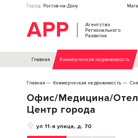
Город:
Ростов-на-Дону
Мага
АРР
Агентство
Регионального
Развития
Главная
Коммерческая недвижимость
Аренда
Главная
Коммерческая недвижимость
Сня
Офис
Земел
Офис/Медицина/Отель
Торговое помещение
Отдел
Свободного назначения
Под о
Центр города
Склад
Бизне
Производство
Торго
ул 11-я улица, д. 70