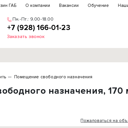
зин ГАБ
О компании
Вакансии
Обучение
Наш
Пн.-Пт.: 9.00-18.00
+7 (928) 166-01-23
Заказать звонок
Продажа
ить
Помещение свободного назначения
ьный участок
Офис
ободного назначения, 170 
ьное здание
Торговое помещение
бщепит
Свободного назначения
с-центр
Склад
вый центр
Бизнес
Пожаловаться на объ