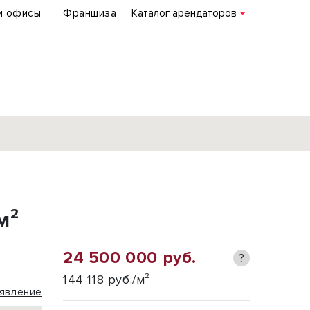
и офисы
Франшиза
Каталог арендаторов
База объектов
коммерческой
м²
недвижимости
по всей России
24 500 000 руб.
?
Подробнее
144 118 руб./м²
явление