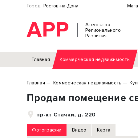
Город:
Ростов-на-Дону
Мага
АРР
Агентство
Регионального
Развития
Главная
Коммерческая недвижимость
Аренда
Главная
Коммерческая недвижимость
Куп
Офис
Земел
Продам помещение св
Торговое помещение
Отдел
Свободного назначения
Под о
пр-кт Стачки, д. 220
Склад
Бизне
Производство
Торго
Фотографии
Видео
Карта