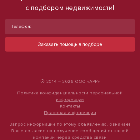
с подбором недвижимости!
1
1
/
/
9
9
Телефон:
ГАБ/Арендатор уже 4 года/
Офис 106 м2/Юристы/
Индексация/Ликвидное, 50 м²
Проектировщики/Рядом все органы
Заказать помощь в подборе
власти
ул Тружеников, д. 22
15 000 000 руб.
пр-кт Буденновский, д. 3
90 100 руб.
300 000 руб./м²
850 руб./м²
®
2014 – 2026 ООО «АРР»
Политика конфиденциальности персональной
информации
Контакты
Правовая информация
Запрос информации по этому объявлению, означает
Ваше согласие на получение сообщений от нашей
компании через средства связи