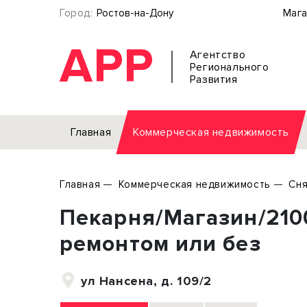
Город:
Ростов-на-Дону
Мага
АРР
Агентство
Регионального
Развития
Главная
Коммерческая недвижимость
Аренда
Главная
Коммерческая недвижимость
Сня
Офис
Земел
Пекарня/Магазин/210
Торговое помещение
Отдел
Свободного назначения
Под о
ремонтом или без
Склад
Бизне
Производство
Торго
ул Нансена, д. 109/2