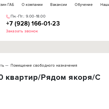
зин ГАБ
О компании
Вакансии
Обучение
Наш
Пн.-Пт.: 9.00-18.00
+7 (928) 166-01-23
Заказать звонок
Продажа
ть
Помещение свободного назначения
ьный участок
Офис
0 квартир/Рядом якоря/С
ьное здание
Торговое помещение
бщепит
Свободного назначения
с-центр
Склад
вый центр
Бизнес