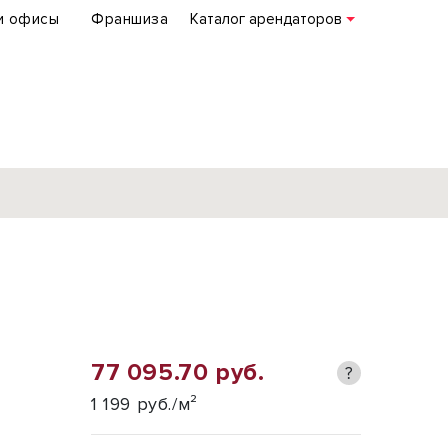
и офисы
Франшиза
Каталог арендаторов
База объектов
коммерческой
недвижимости
по всей России
77 095.70 руб.
?
Подробнее
1 199 руб./м²