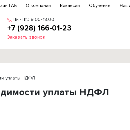
зин ГАБ
О компании
Вакансии
Обучение
Наш
Пн.-Пт.: 9.00-18.00
+7 (928) 166-01-23
Заказать звонок
Продажа
ти уплаты НДФЛ
ьный участок
Офис
одимости уплаты НДФЛ
ьное здание
Торговое помещение
бщепит
Свободного назначения
с-центр
Склад
вый центр
Бизнес