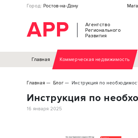
Город:
Ростов-на-Дону
Мага
АРР
Агентство
Регионального
Развития
Главная
Коммерческая недвижимость
Аренда
Главная
Блог
Инструкция по необходимос
Офис
Земел
Инструкция по необх
Торговое помещение
Отдел
Свободного назначения
Под о
16 января 2025
Склад
Бизне
Производство
Торго