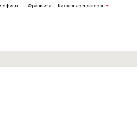
и офисы
Франшиза
Каталог арендаторов
База объектов
коммерческой
недвижимости
по всей России
Подробнее